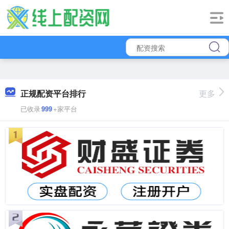
正规配资平台排行
更多
已收录
999
+家平台