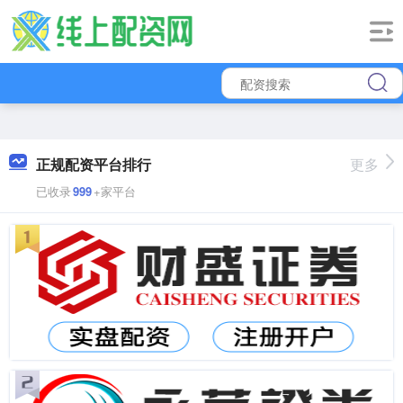
正规配资平台排行
更多
已收录
999
+家平台