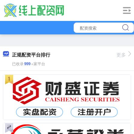
正规配资平台排行
更多
已收录
999
+家平台