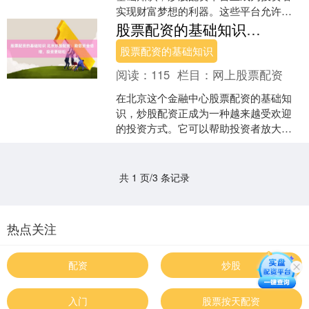
实现财富梦想的利器。这些平台允许投
资者通过借入资金来放大其交易规模，
股票配资的基础知识 北京炒股配资：助您资金倍增，投资更轻松
从而获得更高的潜在回报。....
股票配资的基础知识
阅读：
115
栏目：
网上股票配资
在北京这个金融中心股票配资的基础知
识，炒股配资正成为一种越来越受欢迎
的投资方式。它可以帮助投资者放大资
金，增加投资收益。 平台采用先进的风
控系统，严格审核借款人....
共 1 页/3 条记录
热点关注
配资
炒股
入门
股票按天配资