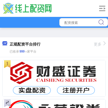
正规配资平台排行
更多
已收录
999
+家平台