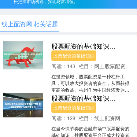
松把握市场机遇，实现财富增值。
线上配资网 相关话题
股票配资的基础知识 杭州股票配资：助您投资更轻松，收益更丰厚
股票配资的基础知识
阅读：
143
栏目：
网上股票配资
在投资领域，股票配资是一种杠杆工
具，可以放大投资者的资金，从而获得
更高的收益。杭州作为中国经济发达的
城市，股票配资市场也十分活跃。 配资
股票配资的基础知识 炒股配资平台：助你资金翻倍，实现财富梦想
平台通常要求投资者提供一....
股票配资的基础知识
阅读：
128
栏目：
线上配资网
在当今快节奏的金融市场中股票配资的
基础知识，炒股配资平台正成为投资者