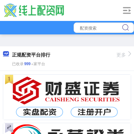
正规配资平台排行
更多
已收录
999
+家平台