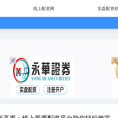
线上配资网
实盘配资
新高度：线上股票配资平台助你轻松致富