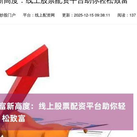
资炒股门户
平台：线上配资网
更新：2025-12-15 09:38:11
阅读：137