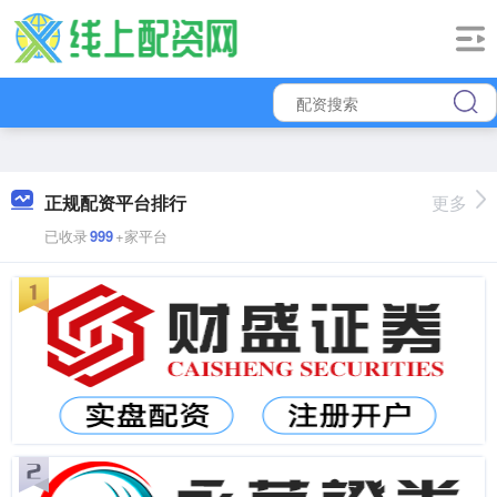
正规配资平台排行
更多
已收录
999
+家平台