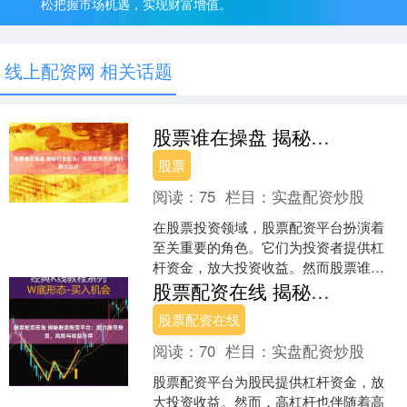
松把握市场机遇，实现财富增值。
线上配资网 相关话题
股票谁在操盘 揭秘行业巨头：股票配资平台排行榜大公开
股票
阅读：
75
栏目：
实盘配资炒股
在股票投资领域，股票配资平台扮演着
至关重要的角色。它们为投资者提供杠
杆资金，放大投资收益。然而股票谁在
操盘，选择可靠的配资平台至关重要，
股票配资在线 揭秘股票配资平台：助力股市投资，风险与收益并存
以避免潜在风险。 约选配....
股票配资在线
阅读：
70
栏目：
实盘配资炒股
股票配资平台为股民提供杠杆资金，放
大投资收益。然而，高杠杆也伴随着高