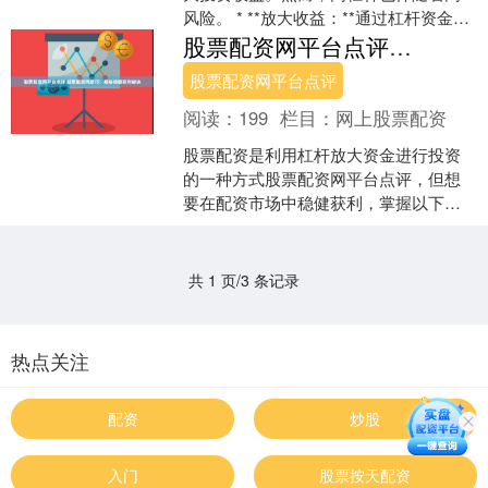
风险。 * **放大收益：**通过杠杆资金，
投资者可以放大投资收益，从而获得更
股票配资网平台点评 股票配资网技巧：揭秘稳健获利秘诀
高的回报。 *....
股票配资网平台点评
阅读：
199
栏目：
网上股票配资
股票配资是利用杠杆放大资金进行投资
的一种方式股票配资网平台点评，但想
要在配资市场中稳健获利，掌握以下技
巧至关重要： 浙江股票配资网拥有经验
丰富的专业团队，严格把....
共 1 页/3 条记录
热点关注
配资
炒股
入门
股票按天配资