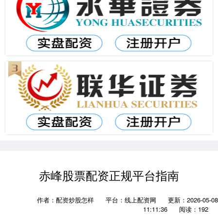
赤峰股票配资正规平台指南
作者：配资炒股怎样
平台：线上配资网
更新：2026-05-08
11:11:36
阅读：192