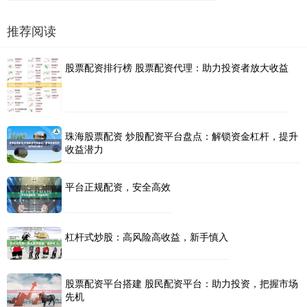
推荐阅读
股票配资排行榜 股票配资代理：助力投资者放大收益
珠海股票配资 炒股配资平台盘点：解锁资金杠杆，提升
收益潜力
平台正规配资，安全高效
杠杆式炒股：高风险高收益，新手慎入
股票配资平台搭建 股民配资平台：助力投资，把握市场
先机