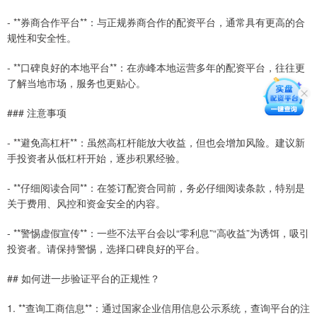
- **券商合作平台**：与正规券商合作的配资平台，通常具有更高的合
规性和安全性。
- **口碑良好的本地平台**：在赤峰本地运营多年的配资平台，往往更
了解当地市场，服务也更贴心。
### 注意事项
- **避免高杠杆**：虽然高杠杆能放大收益，但也会增加风险。建议新
手投资者从低杠杆开始，逐步积累经验。
- **仔细阅读合同**：在签订配资合同前，务必仔细阅读条款，特别是
关于费用、风控和资金安全的内容。
- **警惕虚假宣传**：一些不法平台会以“零利息”“高收益”为诱饵，吸引
投资者。请保持警惕，选择口碑良好的平台。
## 如何进一步验证平台的正规性？
1. **查询工商信息**：通过国家企业信用信息公示系统，查询平台的注