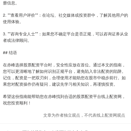
册信息。
2. **查看用户评价**：在论坛、社交媒体或投资群中，了解其他用户的
使用体验。
3. **咨询专业人士**：如果您不确定平台是否正规，可以咨询证券从业
者或法律顾问。
## 结语
在赤峰选择股票配资平台时，安全性应放在首位。通过本文的指南，
您可以更清晰地了解如何识别正规平台，避免陷入非法配资的陷阱。
记住，配资是一把双刃剑，合理使用才能助您在股市中稳步前行。如
果您对配资操作仍有疑问，建议先学习相关知识，再谨慎投资。
希望这份指南能帮助您在赤峰找到合适的股票配资平台线上配资网，
祝您投资顺利！
文章为作者独立观点，不代表线上配资网观点